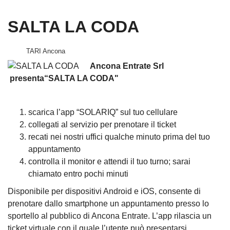
SALTA LA CODA
TARI Ancona
Ancona Entrate Srl
presenta
“SALTA
LA CODA"
scarica
l’app
“SOLARIQ”
sul
tuo
cellulare
collegati
al
servizio
per
prenotare
il
ticket
recati
nei
nostri
uffici
qualche
minuto
prima
del
tuo
appuntamento
controlla
il
monitor
e
attendi
il
tuo
turno;
sarai
chiamato
entro
pochi
minuti
Disponibile per dispositivi Android e iOS, consente di
prenotare dallo smartphone un appuntamento presso lo
sportello al pubblico di Ancona Entrate. L’app rilascia un
ticket
virtuale con il quale
l’utente può presentarsi