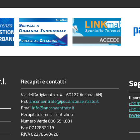
l.
Recapiti e contatti
Seg
Via dell’Artigianato n. 4 - 60127 Ancona (AN)
Il por
PEC
anconaentrate@pec.anconaentrate.it
ePOR
Email
info@anconaentrate.it
ePOLI
Recapiti telefonici centralino
ISWE
Numero Verde 800.551.881
Fax: 0712832119
P.IVA 02278540428