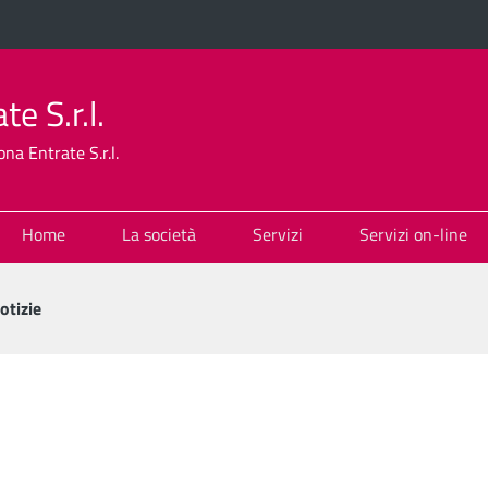
e S.r.l.
na Entrate S.r.l.
Home
La società
Servizi
Servizi on-line
otizie