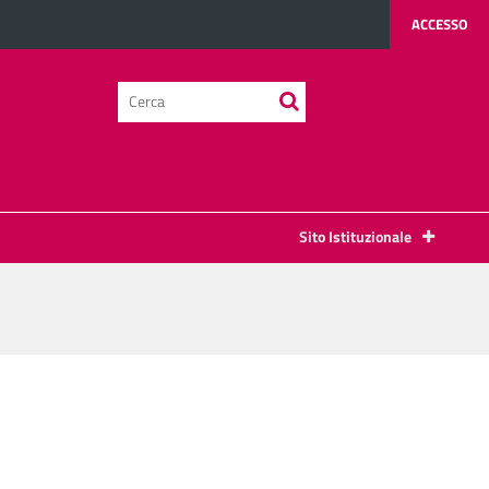
ACCESSO
testo
da
cercare
Sito Istituzionale