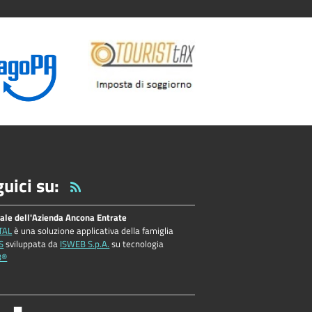
uici su:
tale dell'Azienda Ancona Entrate
TAL
è una soluzione applicativa della famiglia
S
sviluppata da
ISWEB S.p.A.
su tecnologia
B®