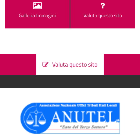
Galleria Immagini
Valuta questo sito
Valuta questo sito