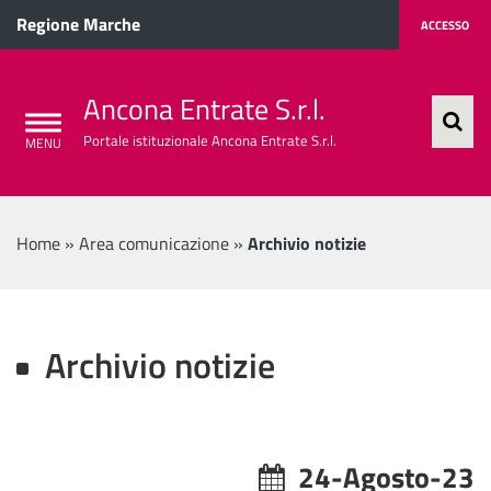
Regione Marche
ACCESSO
Ancona Entrate S.r.l.
Portale istituzionale Ancona Entrate S.r.l.
Home
»
Area comunicazione
»
Archivio notizie
Archivio notizie
24-Agosto-23