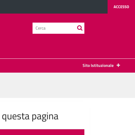
ACCESSO
testo
da
cercare
Sito Istituzionale
n questa pagina