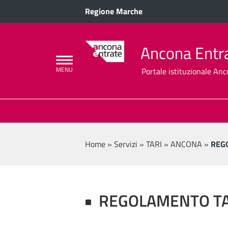
Regione Marche
Ancona Entrat
Portale istituzionale Anco
Home
»
Servizi
»
TARI
»
ANCONA
»
REG
REGOLAMENTO TA