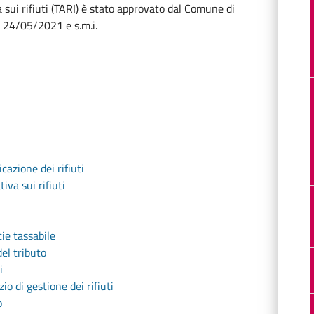
a sui rifiuti (TARI) è stato approvato dal Comune di
l 24/05/2021 e s.m.i.
icazione dei rifiuti
iva sui rifiuti
ie tassabile
del tributo
i
io di gestione dei rifiuti
o