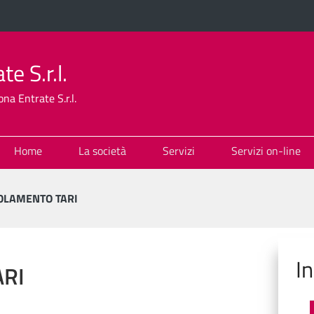
e S.r.l.
na Entrate S.r.l.
Home
La società
Servizi
Servizi on-line
OLAMENTO TARI
I
RI