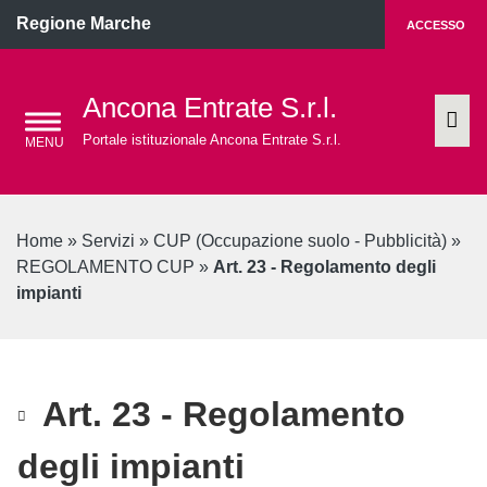
Regione Marche
ACCESSO
Ancona Entrate S.r.l.
Portale istituzionale Ancona Entrate S.r.l.
Home
»
Servizi
»
CUP (Occupazione suolo - Pubblicità)
»
REGOLAMENTO CUP
»
Art. 23 - Regolamento degli
impianti
Art. 23 - Regolamento
degli impianti